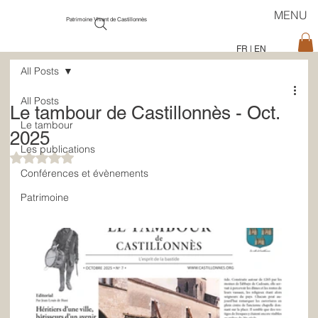
MENU
Patrimoine Vivant de Castillonnès
FR
|
EN
All Posts
All Posts
Le tambour de Castillonnès - Oct.
Le tambour
2025
Les publications
Noté NaN étoiles sur 5.
Conférences et évènements
Patrimoine