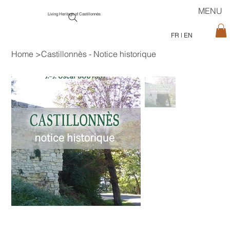
MENU
Living Heritage of Castillonnès
FR
|
EN
Home
>
Castillonnès - Notice historique